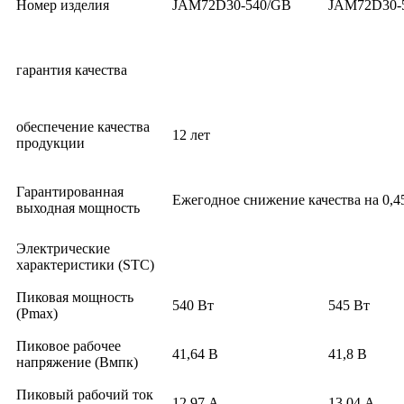
Номер изделия
JAM72D30-540/GB
JAM72D30-
гарантия качества
обеспечение качества
12 лет
продукции
Гарантированная
Ежегодное снижение качества на 0,45
выходная мощность
Электрические
характеристики (STC)
Пиковая мощность
540 Вт
545 Вт
(Pmax)
Пиковое рабочее
41,64 В
41,8 В
напряжение (Вмпк)
Пиковый рабочий ток
12.97 А
13.04 А