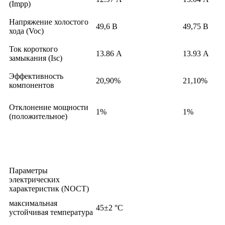
(Impp)
Напряжение холостого
49,6 В
49,75 В
хода (Voc)
Ток короткого
13.86 А
13.93 А
замыкания (Isc)
Эффективность
20,90%
21,10%
компонентов
Отклонение мощности
1%
1%
(положительное)
Параметры
электрических
характеристик (NOCT)
максимальная
45±2 °C
устойчивая температура