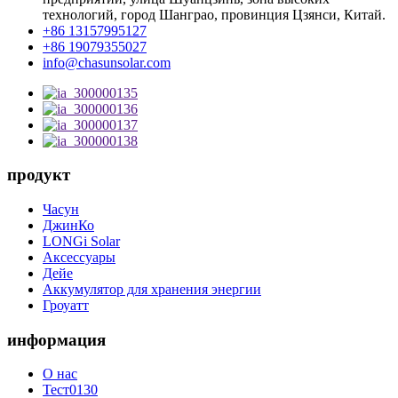
технологий, город Шанграо, провинция Цзянси, Китай.
+86 13157995127
+86 19079355027
info@chasunsolar.com
продукт
Часун
ДжинКо
LONGi Solar
Аксессуары
Дейе
Аккумулятор для хранения энергии
Гроуатт
информация
О нас
Тест0130